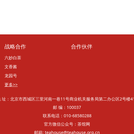
战略合作
合作伙伴
六妙白茶
文香酱
龙园号
更多>>
地 址：北京市西城区三里河南一巷11号商业机关服务局第二办公区2号楼41
邮 编：100037
联系电话：010-68580288
官方微信公众号：茶馆网
邮箱: teahouse@teahouse.org.cn